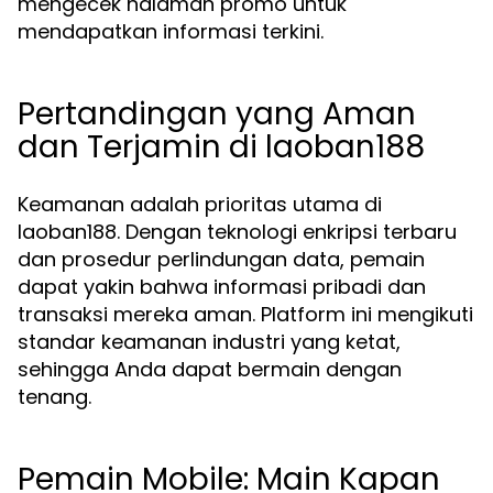
mengecek halaman promo untuk
mendapatkan informasi terkini.
Pertandingan yang Aman
dan Terjamin di laoban188
Keamanan adalah prioritas utama di
laoban188. Dengan teknologi enkripsi terbaru
dan prosedur perlindungan data, pemain
dapat yakin bahwa informasi pribadi dan
transaksi mereka aman. Platform ini mengikuti
standar keamanan industri yang ketat,
sehingga Anda dapat bermain dengan
tenang.
Pemain Mobile: Main Kapan