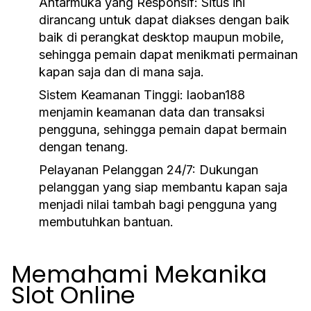
Antarmuka yang Responsif:
Situs ini
dirancang untuk dapat diakses dengan baik
baik di perangkat desktop maupun mobile,
sehingga pemain dapat menikmati permainan
kapan saja dan di mana saja.
Sistem Keamanan Tinggi:
laoban188
menjamin keamanan data dan transaksi
pengguna, sehingga pemain dapat bermain
dengan tenang.
Pelayanan Pelanggan 24/7:
Dukungan
pelanggan yang siap membantu kapan saja
menjadi nilai tambah bagi pengguna yang
membutuhkan bantuan.
Memahami Mekanika
Slot Online