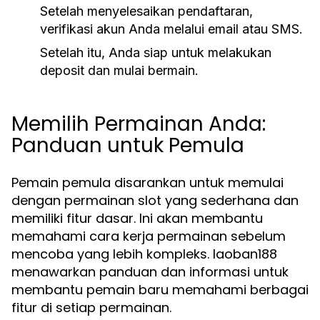
Setelah menyelesaikan pendaftaran,
verifikasi akun Anda melalui email atau SMS.
Setelah itu, Anda siap untuk melakukan
deposit dan mulai bermain.
Memilih Permainan Anda:
Panduan untuk Pemula
Pemain pemula disarankan untuk memulai
dengan permainan slot yang sederhana dan
memiliki fitur dasar. Ini akan membantu
memahami cara kerja permainan sebelum
mencoba yang lebih kompleks. laoban188
menawarkan panduan dan informasi untuk
membantu pemain baru memahami berbagai
fitur di setiap permainan.