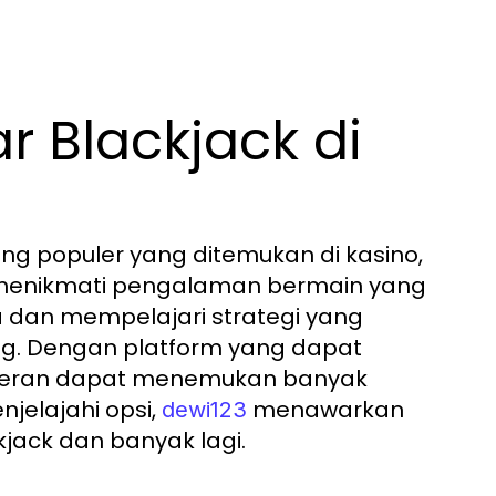
 Blackjack di
ing populer yang ditemukan di kasino,
at menikmati pengalaman bermain yang
 dan mempelajari strategi yang
g. Dengan platform yang dapat
eteran dapat menemukan banyak
njelajahi opsi,
menawarkan
dewi123
ack dan banyak lagi.