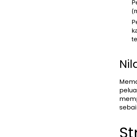
P
(
P
k
te
Nil
Memah
pelua
mempe
sebaik
St