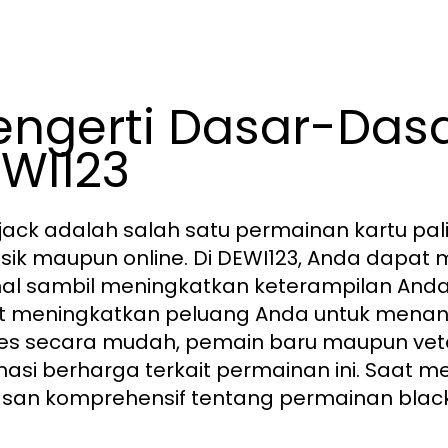
ngerti Dasar-Dasar
WI123
jack adalah salah satu permainan kartu pal
fisik maupun online. Di DEWI123, Anda dap
al sambil meningkatkan keterampilan Anda
 meningkatkan peluang Anda untuk menan
ses secara mudah, pemain baru maupun v
masi berharga terkait permainan ini. Saat me
an komprehensif tentang permainan blackj