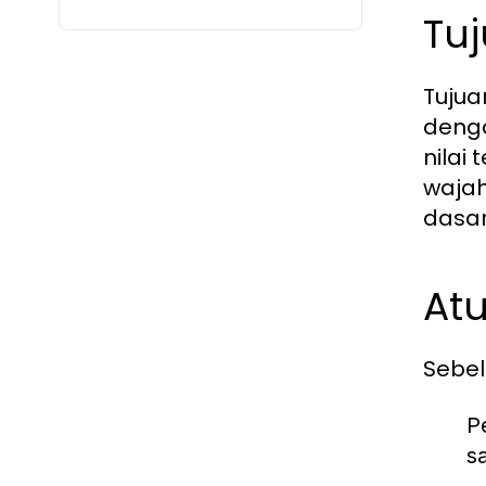
Tuj
Tujua
denga
nilai 
wajah
dasar
At
Sebel
P
s