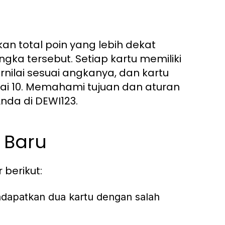
n total poin yang lebih dekat
gka tersebut. Setiap kartu memiliki
 bernilai sesuai angkanya, dan kartu
lai 10. Memahami tujuan dan aturan
nda di DEWI123.
 Baru
berikut:
ndapatkan dua kartu dengan salah