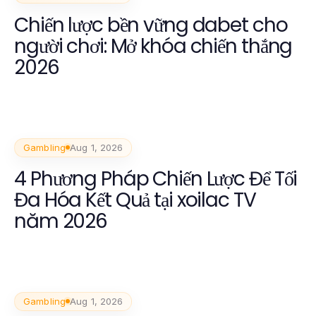
Chiến lược bền vững dabet cho
người chơi: Mở khóa chiến thắng
2026
Gambling
Aug 1, 2026
4 Phương Pháp Chiến Lược Để Tối
Đa Hóa Kết Quả tại xoilac TV
năm 2026
Gambling
Aug 1, 2026