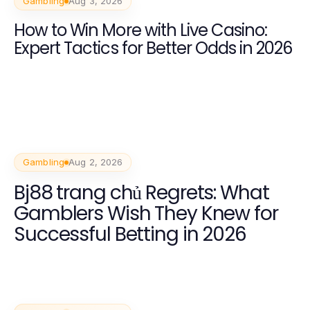
Gambling
Aug 3, 2026
How to Win More with Live Casino:
Expert Tactics for Better Odds in 2026
Gambling
Aug 2, 2026
Bj88 trang chủ Regrets: What
Gamblers Wish They Knew for
Successful Betting in 2026