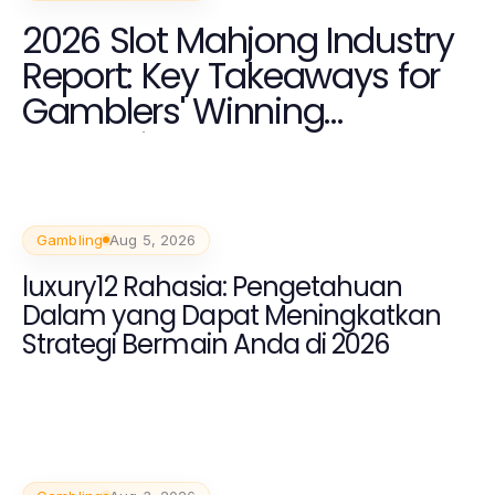
2026 Slot Mahjong Industry
Report: Key Takeaways for
Gamblers' Winning
Strategies
Gambling
Aug 5, 2026
luxury12 Rahasia: Pengetahuan
Dalam yang Dapat Meningkatkan
Strategi Bermain Anda di 2026