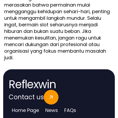
merasakan bahwa permainan mulai
mengganggu kehidupan sehari-hari, penting
untuk mengambil langkah mundur. Selalu
ingat, bermain slot seharusnya menjadi
hiburan dan bukan suatu beban. Jika
menemukan kesulitan, jangan ragu untuk
mencari dukungan dari profesional atau
organisasi yang fokus membantu masalah
judi.
Reflexwin
Contact us
Home Page
News
FAQs