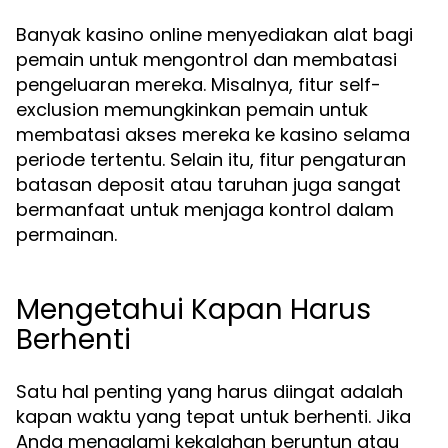
Banyak kasino online menyediakan alat bagi
pemain untuk mengontrol dan membatasi
pengeluaran mereka. Misalnya, fitur self-
exclusion memungkinkan pemain untuk
membatasi akses mereka ke kasino selama
periode tertentu. Selain itu, fitur pengaturan
batasan deposit atau taruhan juga sangat
bermanfaat untuk menjaga kontrol dalam
permainan.
Mengetahui Kapan Harus
Berhenti
Satu hal penting yang harus diingat adalah
kapan waktu yang tepat untuk berhenti. Jika
Anda mengalami kekalahan beruntun atau