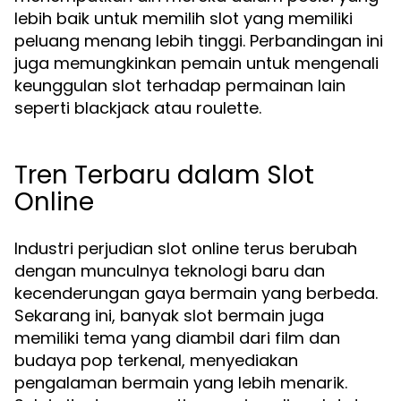
lebih baik untuk memilih slot yang memiliki
peluang menang lebih tinggi. Perbandingan ini
juga memungkinkan pemain untuk mengenali
keunggulan slot terhadap permainan lain
seperti blackjack atau roulette.
Tren Terbaru dalam Slot
Online
Industri perjudian slot online terus berubah
dengan munculnya teknologi baru dan
kecenderungan gaya bermain yang berbeda.
Sekarang ini, banyak slot bermain juga
memiliki tema yang diambil dari film dan
budaya pop terkenal, menyediakan
pengalaman bermain yang lebih menarik.