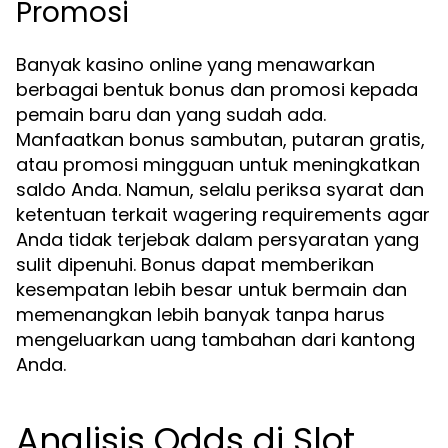
Promosi
Banyak kasino online yang menawarkan
berbagai bentuk bonus dan promosi kepada
pemain baru dan yang sudah ada.
Manfaatkan bonus sambutan, putaran gratis,
atau promosi mingguan untuk meningkatkan
saldo Anda. Namun, selalu periksa syarat dan
ketentuan terkait wagering requirements agar
Anda tidak terjebak dalam persyaratan yang
sulit dipenuhi. Bonus dapat memberikan
kesempatan lebih besar untuk bermain dan
memenangkan lebih banyak tanpa harus
mengeluarkan uang tambahan dari kantong
Anda.
Analisis Odds di Slot