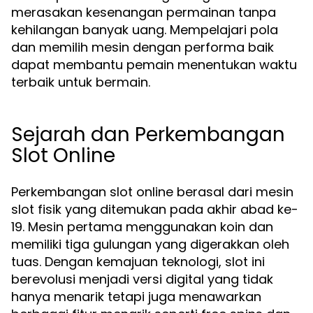
merasakan kesenangan permainan tanpa
kehilangan banyak uang. Mempelajari pola
dan memilih mesin dengan performa baik
dapat membantu pemain menentukan waktu
terbaik untuk bermain.
Sejarah dan Perkembangan
Slot Online
Perkembangan slot online berasal dari mesin
slot fisik yang ditemukan pada akhir abad ke-
19. Mesin pertama menggunakan koin dan
memiliki tiga gulungan yang digerakkan oleh
tuas. Dengan kemajuan teknologi, slot ini
berevolusi menjadi versi digital yang tidak
hanya menarik tetapi juga menawarkan