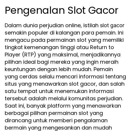
Pengenalan Slot Gacor
Dalam dunia perjudian online, istilah
slot gacor
semakin populer di kalangan para pemain. Ini
mengacu pada permainan slot yang memiliki
tingkat kemenangan tinggi atau Return to
Player (RTP) yang maksimal, menjadikannya
pilihan ideal bagi mereka yang ingin meraih
keuntungan dengan lebih mudah. Pemain
yang cerdas selalu mencari informasi tentang
situs yang menawarkan slot gacor, dan salah
satu tempat untuk menemukan informasi
tersebut adalah melalui komunitas perjudian.
Saat ini, banyak platform yang menawarkan
berbagai pilihan permainan slot yang
dirancang untuk memberi pengalaman
bermain yang mengesankan dan mudah