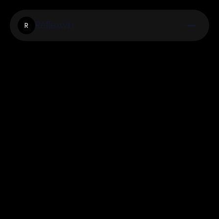
Reflexwin
R