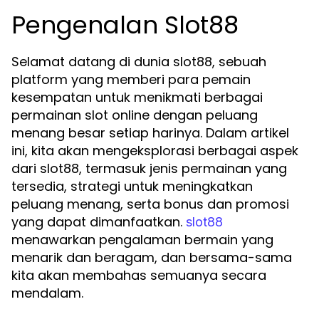
Pengenalan Slot88
Selamat datang di dunia slot88, sebuah
platform yang memberi para pemain
kesempatan untuk menikmati berbagai
permainan slot online dengan peluang
menang besar setiap harinya. Dalam artikel
ini, kita akan mengeksplorasi berbagai aspek
dari slot88, termasuk jenis permainan yang
tersedia, strategi untuk meningkatkan
peluang menang, serta bonus dan promosi
yang dapat dimanfaatkan.
slot88
menawarkan pengalaman bermain yang
menarik dan beragam, dan bersama-sama
kita akan membahas semuanya secara
mendalam.