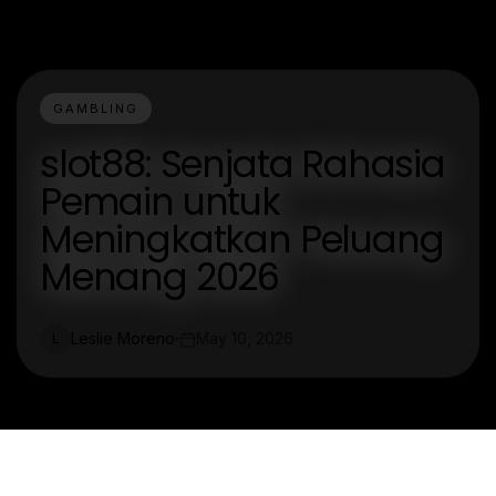
GAMBLING
slot88: Senjata Rahasia
Pemain untuk
Meningkatkan Peluang
Menang 2026
Leslie Moreno
May 10, 2026
L