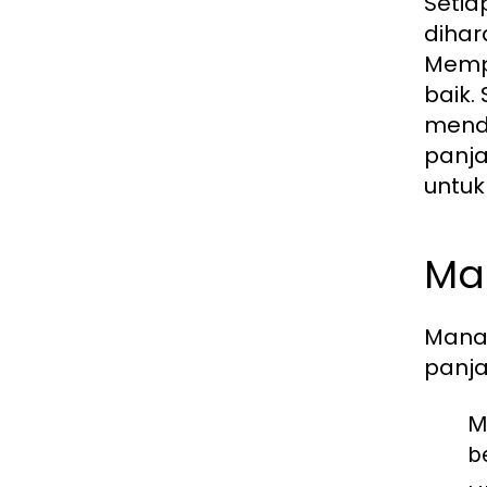
Setia
dihar
Memp
baik.
menda
panja
untu
Ma
Manaj
panja
M
b