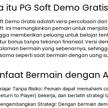
 itu PG Soft Demo Grati
ft Demo Gratis adalah versi percobaan dari
ft. Ini memungkinkan pemain untuk menjal
gga memberikan peluang untuk belajar ten
itur bonus tanpa tekanan finansial. Versi 
alaman bermain yang sebenarnya, sehingg
sama seperti saat bermain dengan uang s
nfaat Bermain dengan 
elajar Tanpa Risiko:
Pemain dapat memahami car
Return to Player) bekerja, dan berlatih strategi
engembangkan Strategi:
Dengan bermain demo