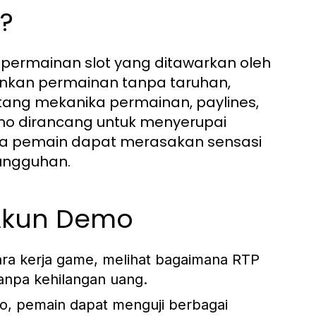
s?
 permainan slot yang ditawarkan oleh
ankan permainan tanpa taruhan,
tang mekanika permainan, paylines,
demo dirancang untuk menyerupai
a pemain dapat merasakan sensasi
ungguhan.
Akun Demo
a kerja game, melihat bagaimana RTP
 tanpa kehilangan uang.
, pemain dapat menguji berbagai