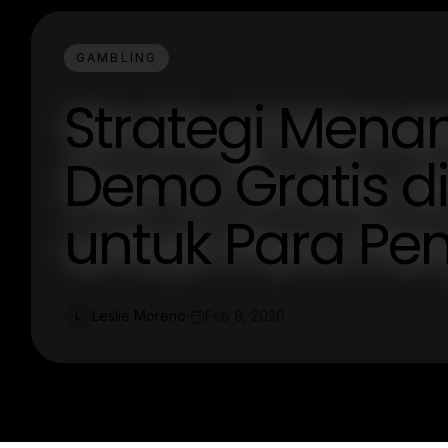
GAMBLING
Strategi Menan
Demo Gratis di
untuk Para Pe
Leslie Moreno
Feb 8, 2026
L