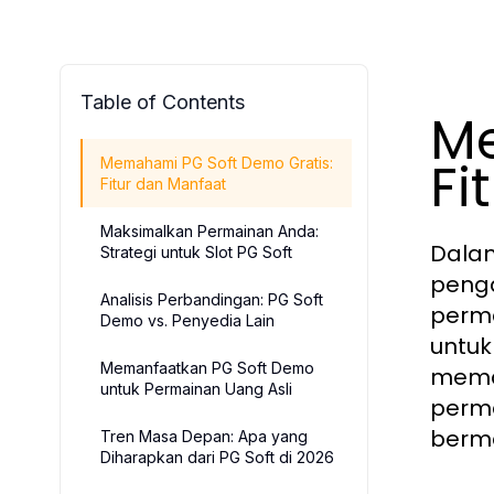
Table of Contents
Me
Fi
Memahami PG Soft Demo Gratis:
Fitur dan Manfaat
Maksimalkan Permainan Anda:
Dalam
Strategi untuk Slot PG Soft
penga
Analisis Perbandingan: PG Soft
perma
Demo vs. Penyedia Lain
untuk
Memanfaatkan PG Soft Demo
memah
untuk Permainan Uang Asli
perma
berm
Tren Masa Depan: Apa yang
Diharapkan dari PG Soft di 2026