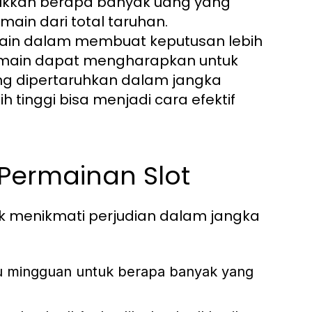
njukkan berapa banyak uang yang
ain dari total taruhan.
ain dalam membuat keputusan lebih
 pemain dapat mengharapkan untuk
ng dipertaruhkan dalam jangka
 tinggi bisa menjadi cara efektif
Permainan Slot
k menikmati perjudian dalam jangka
au mingguan untuk berapa banyak yang