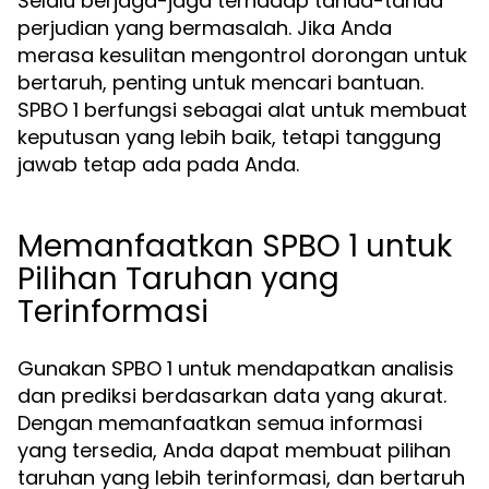
Selalu berjaga-jaga terhadap tanda-tanda
perjudian yang bermasalah. Jika Anda
merasa kesulitan mengontrol dorongan untuk
bertaruh, penting untuk mencari bantuan.
SPBO 1 berfungsi sebagai alat untuk membuat
keputusan yang lebih baik, tetapi tanggung
jawab tetap ada pada Anda.
Memanfaatkan SPBO 1 untuk
Pilihan Taruhan yang
Terinformasi
Gunakan SPBO 1 untuk mendapatkan analisis
dan prediksi berdasarkan data yang akurat.
Dengan memanfaatkan semua informasi
yang tersedia, Anda dapat membuat pilihan
taruhan yang lebih terinformasi, dan bertaruh