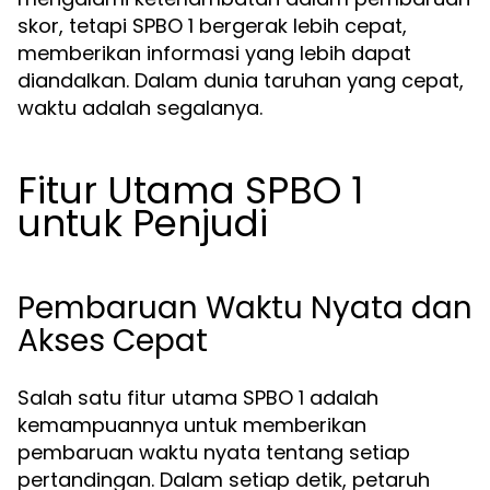
skor, tetapi SPBO 1 bergerak lebih cepat,
memberikan informasi yang lebih dapat
diandalkan. Dalam dunia taruhan yang cepat,
waktu adalah segalanya.
Fitur Utama SPBO 1
untuk Penjudi
Pembaruan Waktu Nyata dan
Akses Cepat
Salah satu fitur utama SPBO 1 adalah
kemampuannya untuk memberikan
pembaruan waktu nyata tentang setiap
pertandingan. Dalam setiap detik, petaruh