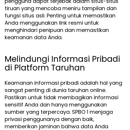
pengguna dapat terjebak dalam situs-situs
tiruan yang mencoba meniru tampilan dan
fungsi situs asli. Penting untuk memastikan
Anda menggunakan link resmi untuk
menghindari penipuan dan memastikan
keamanan data Anda.
Melindungi Informasi Pribadi
di Platform Taruhan
Keamanan informasi pribadi adalah hal yang
sangat penting di dunia taruhan online.
Pastikan untuk tidak membagikan informasi
sensitif Anda dan hanya menggunakan
sumber yang terpercaya. SPBO 1 menjaga
privasi penggunanya dengan baik,
memberikan jaminan bahwa data Anda