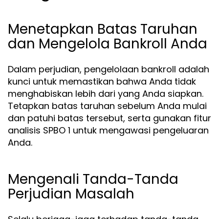
Menetapkan Batas Taruhan
dan Mengelola Bankroll Anda
Dalam perjudian, pengelolaan bankroll adalah
kunci untuk memastikan bahwa Anda tidak
menghabiskan lebih dari yang Anda siapkan.
Tetapkan batas taruhan sebelum Anda mulai
dan patuhi batas tersebut, serta gunakan fitur
analisis SPBO 1 untuk mengawasi pengeluaran
Anda.
Mengenali Tanda-Tanda
Perjudian Masalah