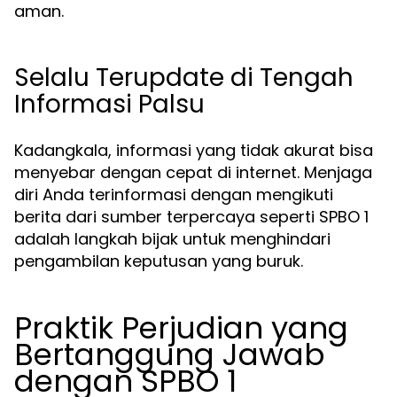
aman.
Selalu Terupdate di Tengah
Informasi Palsu
Kadangkala, informasi yang tidak akurat bisa
menyebar dengan cepat di internet. Menjaga
diri Anda terinformasi dengan mengikuti
berita dari sumber terpercaya seperti SPBO 1
adalah langkah bijak untuk menghindari
pengambilan keputusan yang buruk.
Praktik Perjudian yang
Bertanggung Jawab
dengan SPBO 1